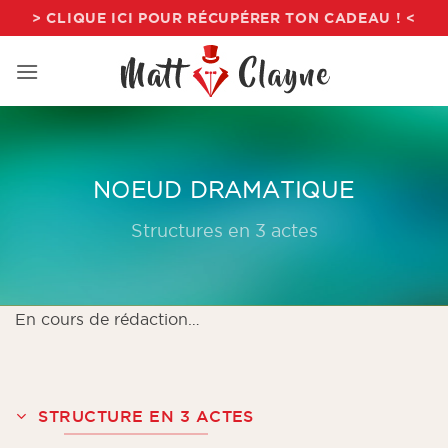
Passer
> CLIQUE ICI POUR RÉCUPÉRER TON CADEAU ! <
au
contenu
NOEUD DRAMATIQUE
Structures en 3 actes
En cours de rédaction…
STRUCTURE EN 3 ACTES